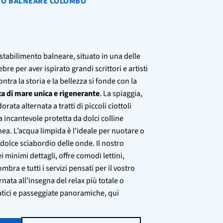
TO BALNEARE COLOMBO
 stabilimento balneare, situato in una delle
lebre per aver ispirato grandi scrittori e artisti
ntra la storia e la bellezza si fonde con la
za di mare unica e rigenerante
. La spiaggia,
rata alternata a tratti di piccoli ciottoli
a incantevole protetta da dolci colline
ea. L’acqua limpida è l'ideale per nuotare o
dolce sciabordio delle onde. Il nostro
i minimi dettagli, offre comodi lettini,
bra e tutti i servizi pensati per il vostro
ata all’insegna del relax più totale o
atici e passeggiate panoramiche, qui