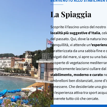
BENVENUTO ALLO STABILIMEN
La Spiaggia
Scoprite il fascino unico del nostro
località più suggestive d’Italia
, ce
del passato. Qui, dove la natura inco
tranquillità, vi attende un
’esperien
caratterizzata da una sabbia fine e do
levigati dal mare, si apre su una bai
ricoperte di vegetazione mediterran
semplicemente lasciarsi cullare dal 
stabilimento, moderno e curato
ne
ombrelloni ben distanziati, zone d’om
benessere. Che desideriate una giorn
un’esperienza attiva tra sport acqu
troverete tutto ciò che cercate.