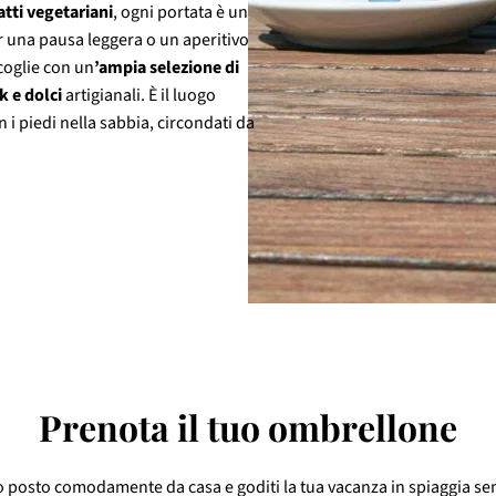
atti vegetariani
, ogni portata è un
er una pausa leggera o un aperitivo
ccoglie con un
’ampia selezione di
k e dolci
artigianali. È il luogo
i piedi nella sabbia, circondati da
Prenota il tuo ombrellone
uo posto comodamente da casa e goditi la tua vacanza in spiaggia se